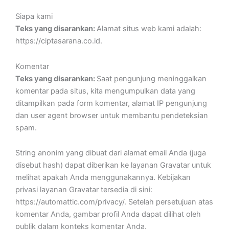
Siapa kami
Teks yang disarankan:
Alamat situs web kami adalah:
https://ciptasarana.co.id.
Komentar
Teks yang disarankan:
Saat pengunjung meninggalkan
komentar pada situs, kita mengumpulkan data yang
ditampilkan pada form komentar, alamat IP pengunjung
dan user agent browser untuk membantu pendeteksian
spam.
String anonim yang dibuat dari alamat email Anda (juga
disebut hash) dapat diberikan ke layanan Gravatar untuk
melihat apakah Anda menggunakannya. Kebijakan
privasi layanan Gravatar tersedia di sini:
https://automattic.com/privacy/. Setelah persetujuan atas
komentar Anda, gambar profil Anda dapat dilihat oleh
publik dalam konteks komentar Anda.